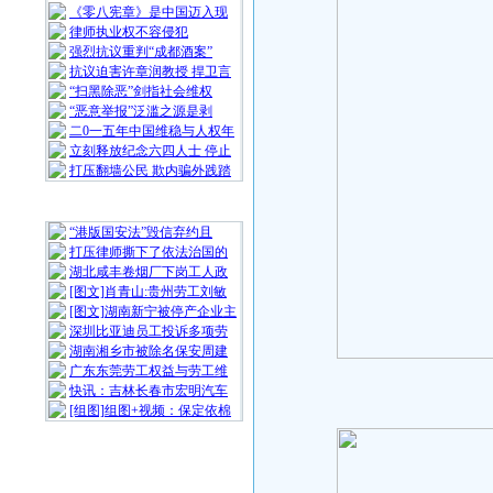
《零八宪章》是中国迈入现
律师执业权不容侵犯
强烈抗议重判“成都酒案”
抗议迫害许章润教授 捍卫言
“扫黑除恶”剑指社会维权
“恶意举报”泛滥之源是剥
二0一五年中国维稳与人权年
立刻释放纪念六四人士 停止
打压翻墙公民 欺内骗外践踏
随 机 推 荐
“港版国安法”毁信弃约且
打压律师撕下了依法治国的
湖北咸丰卷烟厂下岗工人政
[图文]肖青山:贵州劳工刘敏
[图文]湖南新宁被停产企业主
深圳比亚迪员工投诉多项劳
湖南湘乡市被除名保安周建
广东东莞劳工权益与劳工维
快讯：吉林长春市宏明汽车
[组图]组图+视频：保定依棉