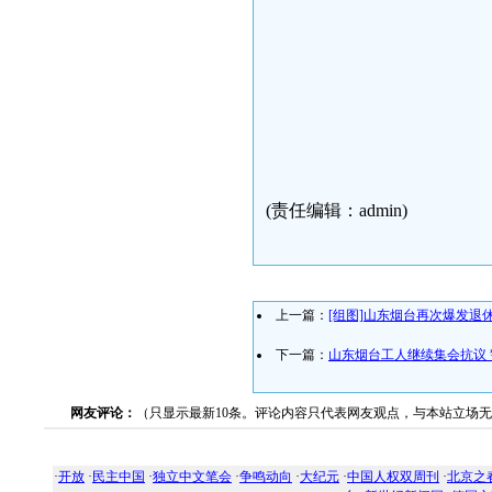
(责任编辑：admin)
上一篇：
[组图]山东烟台再次爆发退
下一篇：
山东烟台工人继续集会抗议
网友评论：
（只显示最新10条。评论内容只代表网友观点，与本站立场
·
开放
·
民主中国
·
独立中文笔会
·
争鸣动向
·
大纪元
·
中国人权双周刊
·
北京之