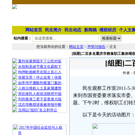
网站首页
民生简介
民生动态
新闻稿
维权经历
个人文
站内搜索：
您当前所在的位置：
网站主页
>
声明与报告
> 正文
[组图]二百多名重庆市粮食职工集体维
相 关 文 章
重判张展禁阻不了公民对疫
[组图]
从抵制圣诞节看文化霸权下
拘押欧彪峰意在阻止良心人
作者：民
张展无罪！停止迫害！张展
由常玮平遭酷刑看厦门案的
民生观察工作室2011-
人权日维权人士及家属遭禁
库区移民人权状况映照中国
来到市国资委要求落实市委、
判刑香港三君子是香港大陆
题。下午2时，维权职工们转
沈志华教授讲座被举报中断
当局以“组织”名义剥夺公
以下是今天的活动图片
最 新 热 门
2017年中国社会监控与人权
年