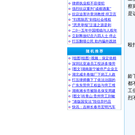
律师执业权不容侵犯
察
强烈抗议重判“成都酒案”
是
抗议迫害许章润教授 捍卫言
“扫黑除恶”剑指社会维权
“恶意举报”泛滥之源是剥
二0一五年中国维稳与人权年
立刻释放纪念六四人士 停止
打压翻墙公民 欺内骗外践踏
殴
随 机 推 荐
[组图]组图+视频：保定依棉
深圳比亚迪员工投诉多项劳
[图文]湖南新宁被停产企业主
湖北咸丰卷烟厂下岗工人政
龄
打压律师撕下了依法治国的
都
广东东莞劳工权益与劳工维
工
湖南湘乡市被除名保安周建
[图文]肖青山:贵州劳工刘敏
烈
“港版国安法”毁信弃约且
快讯：吉林长春市宏明汽车