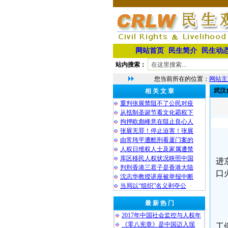
网站首页
民生简介
民生动
站内搜索：
您当前所在的位置：
网站主
武汉
相 关 文 章
重判张展禁阻不了公民对疫
从抵制圣诞节看文化霸权下
拘押欧彪峰意在阻止良心人
张展无罪！停止迫害！张展
由常玮平遭酷刑看厦门案的
人权日维权人士及家属遭禁
库区移民人权状况映照中国
进
判刑香港三君子是香港大陆
口
沈志华教授讲座被举报中断
当局以“组织”名义剥夺公
最 新 热 门
2017年中国社会监控与人权年
《零八宪章》是中国迈入现
工