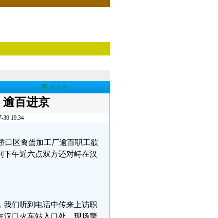
荐
★★★
 逾百进京
 19:34
汉市硚口区禽蛋加工厂逾百职工欲
到下午近六点双方还对峙在汉
，我们听到电话中传来上访职
在汉口火车站入口处，现场警