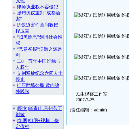
入现
律师执业权不容侵犯
强烈抗议重判“成都酒
案”
抗议迫害许章润教授
捍卫言
“扫黑除恶”剑指社会维
权
“恶意举报”泛滥之源是
剥
二0一五年中国维稳与
人权年
立刻释放纪念六四人士
停止
打压翻墙公民 欺内骗
外践踏
民生观察工作室
2007-7-25
随 机 推 荐
[图文]肖青山:贵州劳工
(责任编辑：admin)
刘敏
[组图]组图+视频：保
定依棉