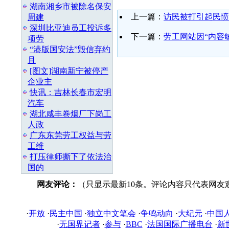
湖南湘乡市被除名保安
上一篇：
访民被打引起民愤
周建
深圳比亚迪员工投诉多
下一篇：
劳工网站因“内容
项劳
“港版国安法”毁信弃约
且
[图文]湖南新宁被停产
企业主
快讯：吉林长春市宏明
汽车
湖北咸丰卷烟厂下岗工
人政
广东东莞劳工权益与劳
工维
打压律师撕下了依法治
国的
网友评论：
（只显示最新10条。评论内容只代表网友
·
开放
·
民主中国
·
独立中文笔会
·
争鸣动向
·
大纪元
·
中国
·
无国界记者
·
参与
·
BBC
·
法国国际广播电台
·
新