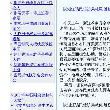
拘押欧彪峰意在阻止良
心人
张展无罪！停止迫害！
张展
今天上午，浙江苍南县金乡
由常玮平遭酷刑看厦门
访局门口上访，为其被打惨
案的
得到这个消息的民生观察的
人权日维权人士及家属
江省信访局门口，准备了解
遭禁
镇葛塘嶴村村民陈美英在浙
库区移民人权状况映照
访局里面冲出来2个穿制服的
中国
状，在里面担负协助、警戒
判刑香港三君子是香港
眼看就要抓住正在拍照的第
大陆
在保安快要抓住的时候，他
沈志华教授讲座被举报
钻到对面的小巷子去了。保安
中断
慌不忙地与之论理，并说明，
当局以“组织”名义剥夺
已，机智地脱身。
公
事后，保安将身穿“喊冤服
最 新 热 门
击者称，就在民生观察志愿者
2017年中国社会监控与
他们没有抓住拍照者。
人权年
《零八宪章》是中国迈