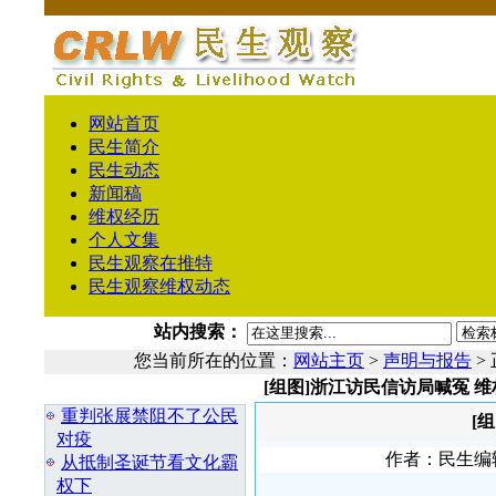
网站首页
民生简介
民生动态
新闻稿
维权经历
个人文集
民生观察在推特
民生观察维权动态
站内搜索：
您当前所在的位置：
网站主页
>
声明与报告
>
[组图]浙江访民信访局喊冤 
相 关 文 章
重判张展禁阻不了公民
[
对疫
作者：民生编辑１
从抵制圣诞节看文化霸
权下