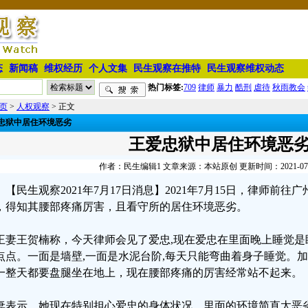
态
新闻稿
维权经历
个人文集
民生观察在推特
民生观察维权动态
热门标签:
709
律师
暴力
酷刑
虐待
秋雨教会
页
>
人权观察
> 正文
忠狱中居住环境恶劣
王爱忠狱中居住环境恶
作者：民生编辑1 文章来源：本站原创 更新时间：2021-07-17
【民生观察2021年7月17日消息】2021年7月15日，律师前
，得知其腰部疼痛厉害，且看守所的居住环境恶劣。
王妻王贺楠称，今天律师会见了爱忠,现在爱忠在里面晚上睡觉是睡
点点。一面是墙壁,一面是水泥台阶,每天只能弯曲着身子睡觉。
一整天都要盘腿坐在地上，现在腰部疼痛的厉害经常站不起来。
妻表示，她现在特别担心爱忠的身体状况，里面的环境简直太恶