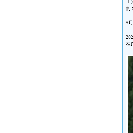
王
的
5
2
在