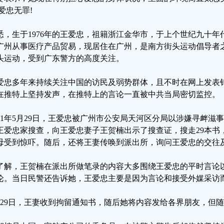
,爱忠无罪!
悉，生于1976年的王爱忠，祖籍浙江金华市，于上个世纪九十
广州从事医疗产品贸易，现居住在广州，是南方街头运动倡导者
头运动，受到广东警方的高度关注。
爱忠多年来持续关注中国的访民及弱势群体，且不时在网上发表
在推特上坚持发声，在推特上的言论一直被中共当局密切监控。
021年5月29日，王爱忠被广州市公安局天河区分局以涉嫌寻衅滋
王爱忠家搜查，向王爱忠妻子王贺楠出示了搜查证，搜走29本书
母受到惊吓。随后，还将王妻传唤到派出所，询问王爱忠的交往
了解，王贺楠在派出所做笔录的内容大多围绕王爱忠的平时言论
论。当日民警还告诉她，王爱忠主要是因为言论和接受外媒采访
月29日，王妻收到拘留通知书，随后她将内容发给各界朋友，但