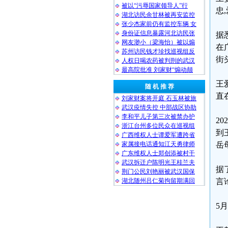
被以“污辱国家领导人”行
忠
湖北访民余甘林被再安监控
张少杰家前仍有监控车辆 女
身份证信息暴露河北访民张
据
网友渺小（梁海怡）被以煽
在
苏州访民钱才珍找巡视组反
街
人权日喝农药被判刑的武汉
最高院批准 刘家财“煽动颠
王
随 机 推 荐
直
刘家财案将开庭 石玉林被旅
武汉疫情失控 中部战区协助
李和平儿子第三次被禁办护
2
浙江台州多位民众在巡视组
到
广西维权人士谭爱军遭跨省
家属接电话通知江天勇律师
岳
广东维权人士郑创添被村干
武汉拆迁户陈明光王桂兰夫
据
荆门公民刘艳丽被武汉国保
湖北随州吕仁菊拘留期满回
言
5