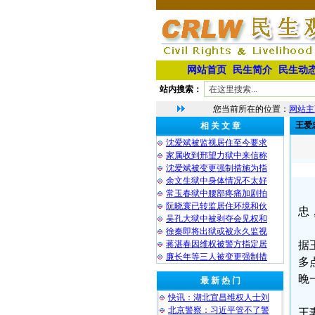
网站首页
民生简介
民生动
站内搜索：
您当前所在的位置：
网站主
王爱
相 关 文 章
沈爱斌被监视居住至今要求
家属收到邢望力狱中来信称
沈爱斌被变更强制措施为指
余文生狱中身体情况不太好
常玉春狱中腰部疼痛加剧拍
阮晓寰已转监居住环境和伙
忠
吴孔大狱中被剥夺会见权和
徐秦即将出狱或被永久监视
蒋湛春因维权被警方指定居
据
廉长年等三人被变更强制措
多
晚
最 新 热 门
快讯：湖北宜昌维权人士刘
北京警察：习近平管不了警
王