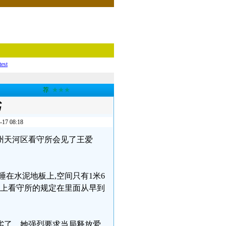
test
荐
★★★
劣
 08:18
往广州天河区看守所会见了王爱
在水泥地板上,空间只有1米6
加上看守所的规定在里面从早到
劣了，她强烈要求当局释放爱