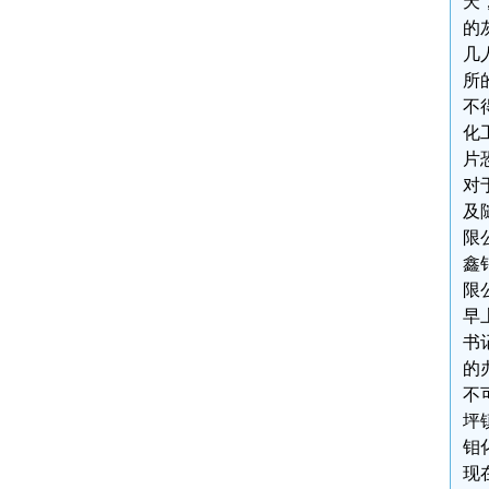
天
的
几
所
不
化
片
对
及
限
鑫
限
早
书
的
不
坪
钼
现