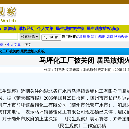
态
新闻稿
维权经历
个人文集
民生观察在推特
民生观察维权动态
热门标签:
709
律师
暴力
酷刑
虐待
秋雨教会
页
>
个人文集
> 正文
化工厂被关闭 居民放烟火庆祝
马坪化工厂被关闭 居民放烟
作者：刘飞跃 文章来源：本站原创 更新时间：2006-11-29 
民生观察》近期关注的湖北省广水市马坪镇鑫钼化工有限公司超
果。据《楚天都市报》2006年10月25日报道，随州市市长已对
闭广水市马坪镇鑫钼化工有限公司（随州市代管广水市）。消息
我打来电话，表示马坪镇鑫钼化工有限公司现在确已关停，居民
。对于随州市政府的上述决定，《民生观察》表示赞赏，并希望
《民生观察》工作室供稿