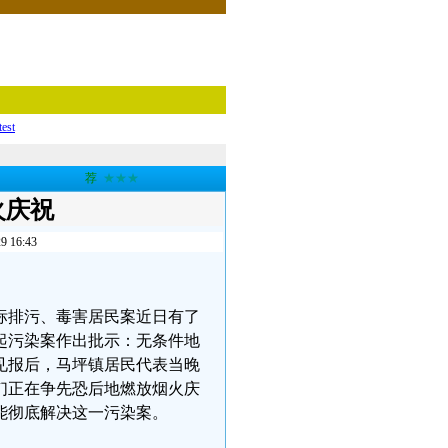
test
荐
★★★
火庆祝
16:43
标排污、毒害居民案近日有了
这起污染案作出批示：无条件地
见报后，马坪镇居民代表当晚
们正在争先恐后地燃放烟火庆
能彻底解决这一污染案。