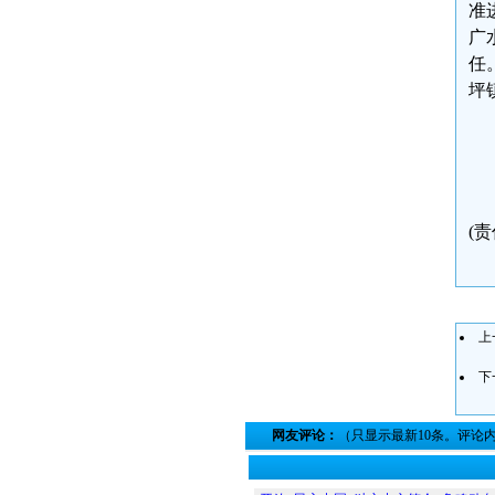
准
广
任
坪
(责
上
下
网友评论：
（只显示最新10条。评论