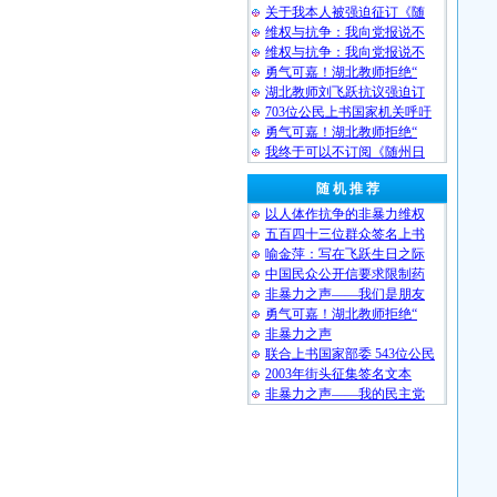
关于我本人被强迫征订《随
维权与抗争：我向党报说不
维权与抗争：我向党报说不
勇气可嘉！湖北教师拒绝“
湖北教师刘飞跃抗议强迫订
703位公民上书国家机关呼吁
勇气可嘉！湖北教师拒绝“
我终于可以不订阅《随州日
随 机 推 荐
以人体作抗争的非暴力维权
五百四十三位群众签名上书
喻金萍：写在飞跃生日之际
中国民众公开信要求限制药
非暴力之声——我们是朋友
勇气可嘉！湖北教师拒绝“
非暴力之声
联合上书国家部委 543位公民
2003年街头征集签名文本
非暴力之声——我的民主党