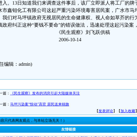
进入。13日知道我们来调查这件事后，该厂立即派人将工厂的牌
水市鑫钼化工有限公司这起严重污染环境毒害居民案，广水市马
。我们对马坪镇政府无视居民的生命健康权、视人命如草芥的行
镇政府纠正这种“要钱不要命”的错误做法，迅速处理这起污染案
《民生观察》刘飞跃供稿
2006-10-14
任编辑：admin)
一篇：
《民生观察》发布的消息引起大陆媒体关注
一篇：
马坪污染案“惊动”高官 居民送来锦旗
【
发表评论
】【
加入收藏
内容只代表网友观点，与本站立场无关！）
友情链接