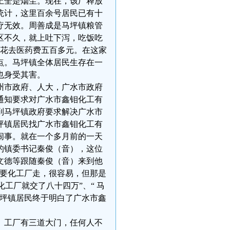
上全是烟尘。现在，该厂释放
统计，这里百余号居民已有十
疗无效。周善成是马坪镇粮管
区不久，就上吐下泻，吃饭吃
，花去医药费五百多元。在这家
点。马坪镇全体居民生存在一
也身受其害。
州市政府、人大，广水市政府
通知要求对广水市鑫钼化工有
到马坪镇政府要求解决广水市
坪镇居民找广水市鑫钼化工有
闹事。就在一个多月前的一天
的镇委书记秦俊（音），这位
文德等跟随秦俊（音）来到他
“要化工厂走，很容易，但那是
工厂就交了八十四万”、“ 马
马坪镇居民终于明白了广水市鑫
。工厂有三道大门，任何人不