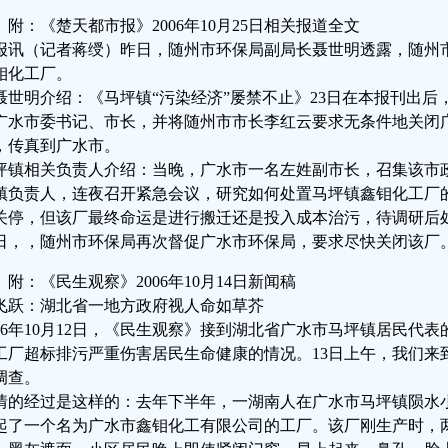
附：《楚天都市报》2006年10月25日相关报道全文
报讯（记者蒋绶）昨日，随州市环保局副局长聂世明透露，随州
钼化工厂。
聂世明介绍：《马坪镇“污染经济”屡禁不止》23日在本报刊出
广水市委书记、市长，并将随州市市长李红云要求无条件地关闭
，传真到广水市。
坪镇相关负责人介绍：当晚，广水市一名左姓副市长，召集该市
镇负责人，连夜召开紧急会议，研究如何处置马坪镇鑫钼化工厂
关停，但该厂最终命运是进行搬迁还是投入成本治污，待调研后
日，，随州市环保局再次督促广水市环保局，要求尽快关闭该厂
附：《民生观察》2006年10月14日新闻稿
飞跃：湖北省一地方政府视人命如草芥
006年10月12日，《民生观察》接到湖北省广水市马坪镇居民代
工厂超标排污严重伤害居民生命健康的情况。13日上午，我们来
调查。
情的经过是这样的：去年下半年，一湖南人在广水市马坪镇陨水
起了一个名为广水市鑫钼化工有限公司的工厂。该厂刚生产时，