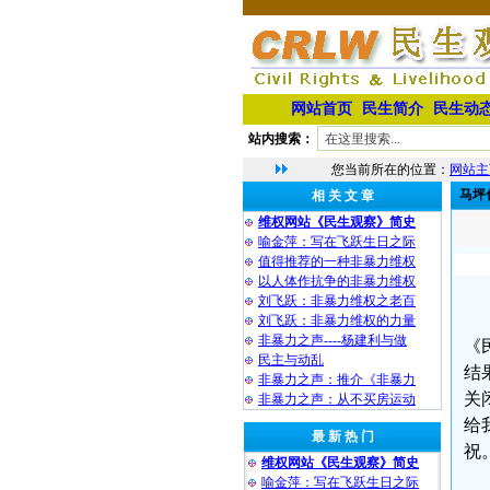
网站首页
民生简介
民生动
站内搜索：
您当前所在的位置：
网站主
马坪
相 关 文 章
维权网站《民生观察》简史
喻金萍：写在飞跃生日之际
值得推荐的一种非暴力维权
以人体作抗争的非暴力维权
刘飞跃：非暴力维权之老百
刘飞跃：非暴力维权的力量
非暴力之声----杨建利与做
《
民主与动乱
结
非暴力之声：推介《非暴力
关
非暴力之声：从不买房运动
给
最 新 热 门
祝
维权网站《民生观察》简史
喻金萍：写在飞跃生日之际