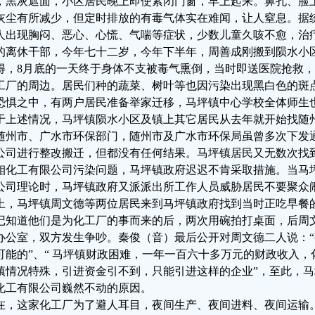
，黑灰遮面，小区居民晚上即使紧闭门窗，早上起来。鼻孔、脸
灰尘有所减少，但定时排放的有毒气体实在难闻，让人窒息。据
人出现胸闷、恶心、心慌、气喘等症状，少数儿童久咳不愈，治
的离休干部，今年七十二岁，今年下半年，周善成刚搬到陨水小
得，8月底的一天终于身体不支被毒气熏倒，当时即送医院抢救
工厂的周边。居民们种的蔬菜、树叶等也因污染出现黑白色的斑
恐惧之中，有两户居民准备举家迁移，马坪镇中心学校全体师生
于上述情况，马坪镇陨水小区及镇上其它居民从去年就开始找随
随州市、广水市环保部门，随州市及广水市环保局虽曾多次下发
公司进行整改搬迁，但都没有任何结果。马坪镇居民又无数次找
钼化工有限公司污染问题，马坪镇政府迟迟不肯采取措施。当马
公司理论时，马坪镇政府又派派出所工作人员威胁居民不要聚众
上，马坪镇周文德等两位居民来到马坪镇政府找到当时正吃早餐
记知道他们是为化工厂的事而来的后，两次用碗拍打桌面，后周
办公室，双方发生争吵。秦俊（音）最后公开对周文德二人说：
可能的”、“ 马坪镇财政困难，一年一百六十多万元的财政收入，化
镇情况特殊，引进资金引不到，只能引进这样的企业”，至此，
化工有限公司巍然不动的原因。
在，这家化工厂为了避人耳目，夜间生产、夜间进料、夜间运输