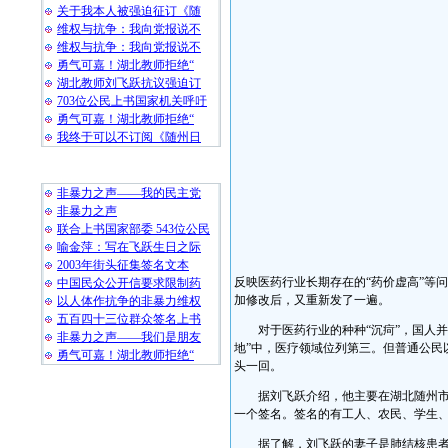
关于我本人被强迫征订《随
维权与抗争：我向党报说不
维权与抗争：我向党报说不
勇气可嘉！湖北教师拒绝“
湖北教师刘飞跃抗议强迫订
703位公民上书国家机关呼吁
勇气可嘉！湖北教师拒绝“
我终于可以不订阅《随州日
随 机 推 荐
非暴力之声——我的民主党
非暴力之声
联合上书国家部委 543位公民
喻金萍：写在飞跃生日之际
2003年街头征集签名文本
反映医药行业长期存在的“药价虚高”等问
中国民众公开信要求限制药
加修改后，又重新发了一遍。
以人体作抗争的非暴力维权
五百四十三位群众签名上书
对于医药行业的种种“沉疴”，国人并
非暴力之声——我们是朋友
地”中，医疗领域位列第三。但普通公民
勇气可嘉！湖北教师拒绝“
头一回。
据刘飞跃介绍，他主要在湖北随州市的
一个签名。签名的有工人、农民、学生
据了解，刘飞跃的妻子是肺结核患者，从