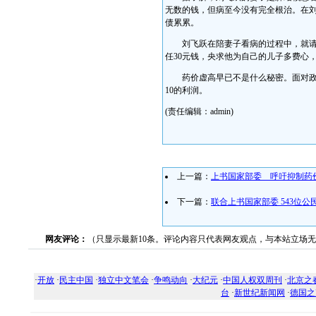
无数的钱，但病至今没有完全根治。在
债累累。
刘飞跃在陪妻子看病的过程中，就请医
任30元钱，央求他为自己的儿子多费心
药价虚高早已不是什么秘密。面对政府的
10的利润。
(责任编辑：admin)
上一篇：
上书国家部委 呼吁抑制药
下一篇：
联合上书国家部委 543位
网友评论：
（只显示最新10条。评论内容只代表网友观点，与本站立场
·
开放
·
民主中国
·
独立中文笔会
·
争鸣动向
·
大纪元
·
中国人权双周刊
·
北京之
台
·
新世纪新闻网
·
德国之