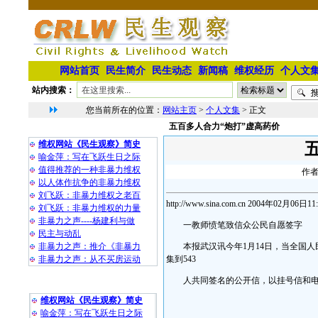
网站首页
民生简介
民生动态
新闻稿
维权经历
个人文
站内搜索：
您当前所在的位置：
网站主页
>
个人文集
> 正文
五百多人合力“炮打”虚高药价
相 关 文 章
维权网站《民生观察》简史
喻金萍：写在飞跃生日之际
值得推荐的一种非暴力维权
作者
以人体作抗争的非暴力维权
刘飞跃：非暴力维权之老百
http://www.sina.com.cn 2004年02月06
刘飞跃：非暴力维权的力量
非暴力之声----杨建利与做
一教师愤笔致信众公民自愿签字
民主与动乱
非暴力之声：推介《非暴力
本报武汉讯今年1月14日，当全国人
非暴力之声：从不买房运动
集到543
人共同签名的公开信，以挂号信和电
最 新 热 门
维权网站《民生观察》简史
喻金萍：写在飞跃生日之际