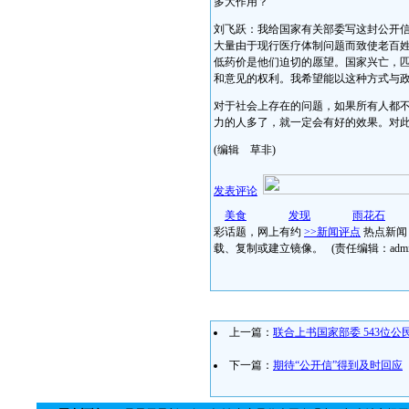
多大作用？
刘飞跃：我给国家有关部委写这封公开
大量由于现行医疗体制问题而致使老百
低药价是他们迫切的愿望。国家兴亡，
和意见的权利。我希望能以这种方式与
对于社会上存在的问题，如果所有人都
力的人多了，就一定会有好的效果。对
(编辑 草非)
发表评论
美食
发现
雨花石
彩话题，网上有约
>>新闻评点
热点新闻
载、复制或建立镜像。
(责任编辑：admi
上一篇：
联合上书国家部委 543位
下一篇：
期待“公开信”得到及时回应