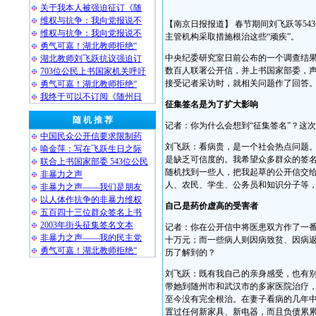
关于我本人被强迫征订《随
维权与抗争：我向党报说不
【南京日报报道】 春节期间刘飞跃等5
维权与抗争：我向党报说不
主管机构采取措施根治这些“顽疾”。
勇气可嘉！湖北教师拒绝“
中央纪委研究室日前公布的一个调查结果
湖北教师刘飞跃抗议强迫订
数百人联署公开信，并上书国家部委，声
703位公民上书国家机关呼吁
接受记者采访时，就相关问题作了回答
勇气可嘉！湖北教师拒绝“
我终于可以不订阅《随州日
征集签名是为了扩大影响
随 机 推 荐
记者：你为什么会想到“征集签名”？这
中国民众公开信要求限制药
刘飞跃：看病贵，是一个社会热点问题
喻金萍：写在飞跃生日之际
是缺乏可信度的。我希望众多群众的签
联合上书国家部委 543位公民
随机找到一些人，把我起草的公开信交
非暴力之声
人、农民、学生、公务员和知识分子等
非暴力之声——我们是朋友
以人体作抗争的非暴力维权
自己是药价虚高的受害者
五百四十三位群众签名上书
2003年街头征集签名文本
记者：你在公开信中将医患双方作了一
非暴力之声——我的民主党
十万元；而一些病人则因病致贫、因病
勇气可嘉！湖北教师拒绝“
历了解到的？
刘飞跃：既有我自己的亲身感受，也有别人
带她到随州市和武汉市的多家医院治疗，
至今没有完全根治。在妻子看病的几年
置过任何新家具、新电器，而且负债累