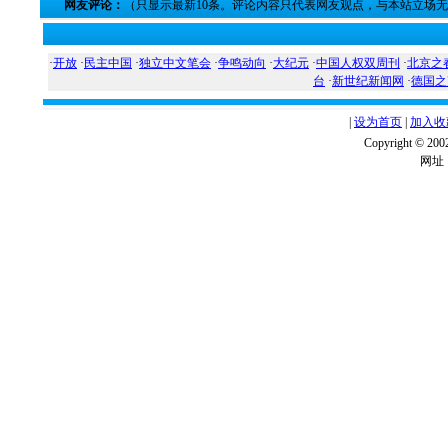
网友评论：
（只显示最新10条。评论内容只代表网友观点，与本站立场
·
开放
·
民主中国
·
独立中文笔会
·
争鸣动向
·
大纪元
·
中国人权双周刊
·
北京之
台
·
新世纪新闻网
·
德国之
|
设为首页
|
加入收
Copyright ©
网址：w