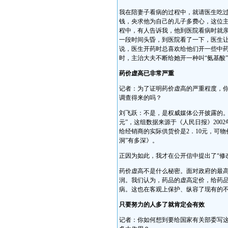
我在陪妻子看病的过程中，就请医生吃过
钱，央求他为自己的儿子多费心，这位主
程中，有人告诉我，他到医院看病时就
一段时间头昏，到医院看了一下，医生
说，医生开药时总喜欢给他们开一些中药
时，主治大夫不断给她开一种叫“氨基酸
药价虚高已非常严重
记者：为了证明药价虚高的严重程度，
调查得来的吗？
刘飞跃：不是，是权威媒体公开披露的。
元”，这组数据来源于《人民日报》200
给经销商的实际供货价是2．10元，可物价
洞”有多深》。
正因为如此，我才在公开信中提出了“修
药价虚高不是什么秘密。面对政府的最高
润。我们认为，药品的虚高定价，给药
病。这也在客观上保护、纵容了现有的
只要努力的人多了就肯定会有效
记者：你如何想到要给国家有关部委写