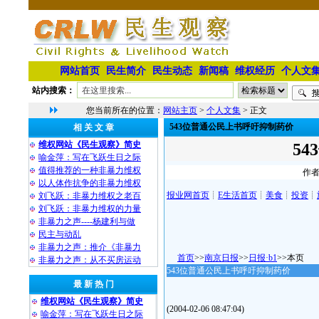
网站首页
民生简介
民生动态
新闻稿
维权经历
个人文
站内搜索：
您当前所在的位置：
网站主页
>
个人文集
> 正文
543位普通公民上书呼吁抑制药价
相 关 文 章
维权网站《民生观察》简史
5
喻金萍：写在飞跃生日之际
值得推荐的一种非暴力维权
作者
以人体作抗争的非暴力维权
报业网首页
┊
E生活首页
┊
美食
┊
投资
┊
刘飞跃：非暴力维权之老百
刘飞跃：非暴力维权的力量
非暴力之声----杨建利与做
民主与动乱
非暴力之声：推介《非暴力
首页
>>
南京日报
>>
日报·b1
>>本
非暴力之声：从不买房运动
543位普通公民上书呼吁抑制药价
最 新 热 门
维权网站《民生观察》简史
(2004-02-06 08:47:04)
喻金萍：写在飞跃生日之际