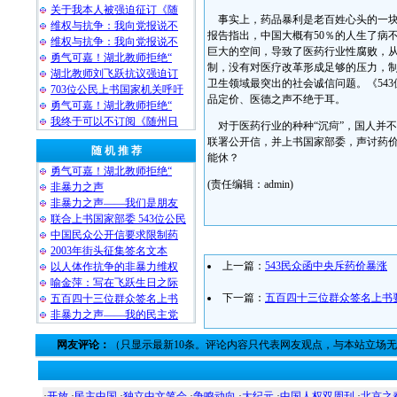
关于我本人被强迫征订《随
事实上，药品暴利是老百姓心头的一块
维权与抗争：我向党报说不
报告指出，中国大概有50％的人生了病
维权与抗争：我向党报说不
巨大的空间，导致了医药行业性腐败，
勇气可嘉！湖北教师拒绝“
制，没有对医疗改革形成足够的压力，
湖北教师刘飞跃抗议强迫订
卫生领域最突出的社会诚信问题。《54
703位公民上书国家机关呼吁
品定价、医德之声不绝于耳。
勇气可嘉！湖北教师拒绝“
我终于可以不订阅《随州日
对于医药行业的种种“沉疴”，国人并
联署公开信，并上书国家部委，声讨药
随 机 推 荐
能休？
勇气可嘉！湖北教师拒绝“
(责任编辑：admin)
非暴力之声
非暴力之声——我们是朋友
联合上书国家部委 543位公民
中国民众公开信要求限制药
2003年街头征集签名文本
上一篇：
543民众函中央斥药价暴涨
以人体作抗争的非暴力维权
喻金萍：写在飞跃生日之际
下一篇：
五百四十三位群众签名上书
五百四十三位群众签名上书
非暴力之声——我的民主党
网友评论：
（只显示最新10条。评论内容只代表网友观点，与本站立场
·
开放
·
民主中国
·
独立中文笔会
·
争鸣动向
·
大纪元
·
中国人权双周刊
·
北京之