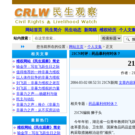
网站首页
民生简介
民生动态
新闻稿
维权经历
个人文
站内搜索：
您当前所在的位置：
网站主页
>
个人文集
> 正文
21CN时评：药品暴利何时休？
相 关 文 章
维权网站《民生观察》简史
2
喻金萍：写在飞跃生日之际
值得推荐的一种非暴力维权
作者：21
以人体作抗争的非暴力维权
2004-03-02 08:52:51 21CN新闻
文章内容
刘飞跃：非暴力维权之老百
刘飞跃：非暴力维权的力量
非暴力之声----杨建利与做
民主与动乱
相关专题：
药品暴利何时休？
非暴力之声：推介《非暴力
非暴力之声：从不买房运动
21CN编辑 狮子头
最 新 热 门
今年年初，湖北省一位青年教师刘飞跃
改革委员会、卫生部、国家食品药品监督
维权网站《民生观察》简史
构采取措施根治这些“顽疾”。
喻金萍：写在飞跃生日之际