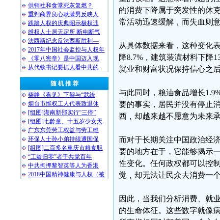
供销社和食堂死灰复燃？
的消费下降属于突发性的休
重判商界良心耿潇男反映人
常活动迅速缓解，而失血则
践踏人权的庆典昭示极权违
维权人士居无定所 断电断气
法西斯纪念反法西斯胜利—
从具体数据来看，这种变化表现
2017年中国社会监控与人权年
降8.7%，建筑装潢材料下降
《零八宪章》是中国迈入现
从代钦书记要抓人看中共的
就业和财富状况保持信心之
随 机 推 荐
与此同时，粮油食品增长1.9
柴静《看见》下架与“武统
烟台市维权工人代表致退休
要的事实，居民并没有停止
[组图]湖南新邵实行“三停”
西，却越来越不愿意为未来
[组图]七龄童、十五岁少女天
广东东莞劳工权益与劳工维
环保人士孙小弟持续遭国保
而对于长期关注中国政治经
[组图]二百多名重庆市粮食职
要的地方在于，它能够揭示
“工龄归零”者于共党百年
性变化。任何政权都可以控
中共拘押黎智英等人为香港
2018中国精神健康与人权（被
觉，却无法让民众去消费一
因此，当我们分析消费、就
的生命体征。这些数字就像