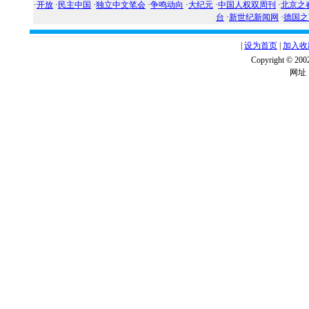
·
开放
·
民主中国
·
独立中文笔会
·
争鸣动向
·
大纪元
·
中国人权双周刊
·
北京之
台
·
新世纪新闻网
·
德国之
|
设为首页
|
加入收
Copyright ©
网址：w