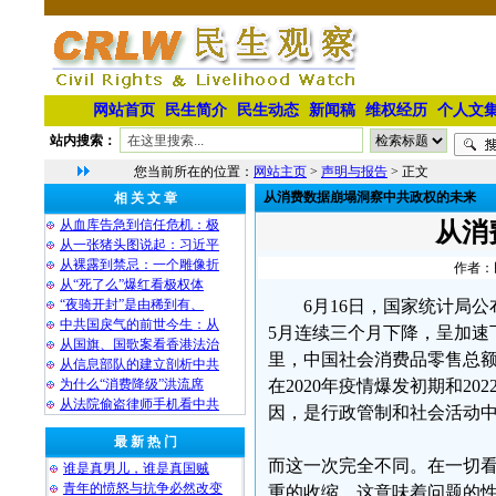
网站首页
民生简介
民生动态
新闻稿
维权经历
个人文
站内搜索：
您当前所在的位置：
网站主页
>
声明与报告
> 正文
从消费数据崩塌洞察中共政权的未来
相 关 文 章
从血库告急到信任危机：极
从消
从一张猪头图说起：习近平
从裸露到禁忌：一个雕像折
作者：民
从“死了么”爆红看极权体
“夜骑开封”是由稀到有、
6月16日，国家统计局公
中共国戾气的前世今生：从
5月连续三个月下降，呈加速
从国旗、国歌案看香港法治
里，中国社会消费品零售总
从信息部队的建立剖析中共
为什么“消费降级”洪流席
在2020年疫情爆发初期和2
从法院偷盗律师手机看中共
因，是行政管制和社会活动
最 新 热 门
而这一次完全不同。在一切
谁是真男儿，谁是真国贼
青年的愤怒与抗争必然改变
重的收缩。这意味着问题的