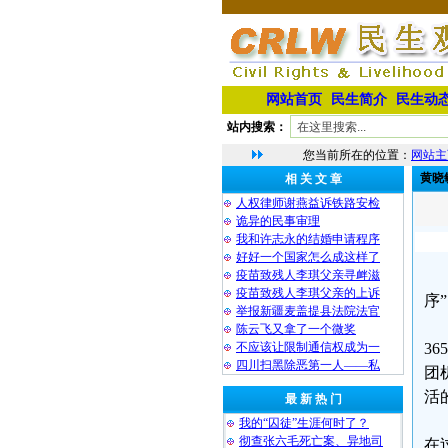
网站首页
民生简介
民生动
站内搜索：
您当前所在的位置：
网站主
黄晓
相 关 文 章
人权律师谢燕益诉铁路安检
诡异的民事审理
我和许志永的结婚申请程序
好好一个国家怎么成这样了
疫苗致残人李琪父亲寻衅滋
疫苗致残人李琪父亲的上诉
序
举报新疆麦盖提县法院法官
陈云飞又拿了一个微奖
不应该让限制通信权成为一
3
四川扫黑除恶第一人——私
团
活
最 新 热 门
我的“囚徒”生涯何时了？
彻查张六毛死亡案、异地司
在