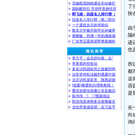
无锡程茂娟程盛在车站被拦
了
国际酷刑日 齐崇怀亲身经历
快
郭飞雄：抗疫名人排行榜（
抗疫名人排行榜（第二部分
一个退役女兵的求助信
由
鲁东大学被开除学生孙健举
隔
黄晓敏：刑满一年的感谢感
广东李宝霖恭贺即将新婚的
迹
也
随 机 推 荐
李方平：会见舒向新，从“
李美英的控告信
所
多名访民因杭州之旅被刑拘
都
法官坚持枉法裁判透露中国
这
北京访民裴富贵、陕西赵德
[组图]敬爱的总理救救我！
语
重庆赵群珍就遭公安及截访
是
陈书伟：5．17围观倡议
郭洪伟及律师多次探视被关
当住所变成监狱：在习近平
在
向
询