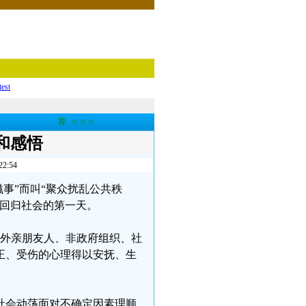
test
荐
★★★
和感悟
:54
滋事”而叫“聚众扰乱公共秩
由回归社会的第一天。
国外亲朋友人、非政府组织、社
正、受伤的心理得以安抚、生
社会动荡面对不确定因素理顺