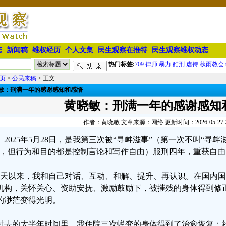
态
新闻稿
维权经历
个人文集
民生观察在推特
民生观察维权动态
热门标签:
709
律师
暴力
酷刑
虐待
秋雨教会
页
>
公民来稿
> 正文
敏：刑满一年的感谢感知和感悟
黄晓敏：刑满一年的感谢感知
作者：黄晓敏 文章来源：网络 更新时间：2026-05-27 22
2025年5月28日，是我第三次被“寻衅滋事”（第一次不叫“寻衅
”，但行为和目的都是控制言论和写作自由）服刑四年，重获自
65天以来，我和自己对话、互动、和解、提升、再认识。在国内
机构，关怀关心、资助安抚、激励鼓励下，被摧残的身体得到修
的渺茫变得光明。
过去的大半年时间里，我住院三次蜕变的身体得到了治愈恢复；