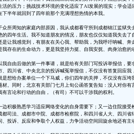
生活的压力；挑战技术环境的变化适应了AI发展的现实；学会适
在下半年就回到了四年前那个充满理想热情的本我。
于众所周知的家庭内部原因，我从成都看守所到成都锦江监狱失
绝的四年生活。我不知道朋友的情况，朋友也仅仅知道我失去了
还是让我感觉到，有朋友在关心我、帮助我，为我呼吁呐喊、奔
是我存在的生命动力，更是我坚持力挺、自我安抚、肉身治愈的
以我自由后做的第一件事请，就是给有关部门写投诉举报信，要
市、四川省、中央北京的投诉喊冤举报信，不仅没有答复回应我
就是想给办案单位一个下马威，你们四年的关押，不仅没有压垮
题材。同时，北京有关部门七月上旬公函答复告知：没人对你有
我有言论和行动的自由，（有司）不可以干涉我的权利。
一边积极熟悉学习适应网络变化的自身需要下；又一边住院接受
成都司法、成都市中院、成都市检察院，和四川省人大、四川省
问、投诉、反应和争取个人权益，力争活动空间回旋余地还有主