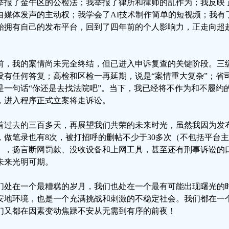
举报了金牛区的公检法；我举报了律所和律师的乱作为；我反映
自媒体发声的主动权；我学会了AI技术制作简单的短视频；我有
始拥有自己的发布平台，回到了四年前的个人影响力，正走向超
。
前，我的案情尚未完全终结，但已进入申诉复查的关键阶段。三
没有任何答复；高检和区检一再延期，说是“案情重大复杂”；省
是一句话“你还是去找法院吧”。当下，我已经将不作为和不履约
，进入程序正式立案将走诉讼。
首过去的三百多天，再展望我们共荣的未来时光，虽然我因为发
，做笔录也有8次，被打招呼的删帖不少于30多次（不包括平台
），扬言断网罚款、没收设备和上网工具，甚至还有刑事诉讼的
未来光明可期。
们处在一个最糟糕的岁月，我们也处在一个最有可能出现曙光的
安地环境，也是一个充满挑战和刺激的不稳定社会。我们都在一
们又都在因素变动焦躁不安从无需到有序的前夜！